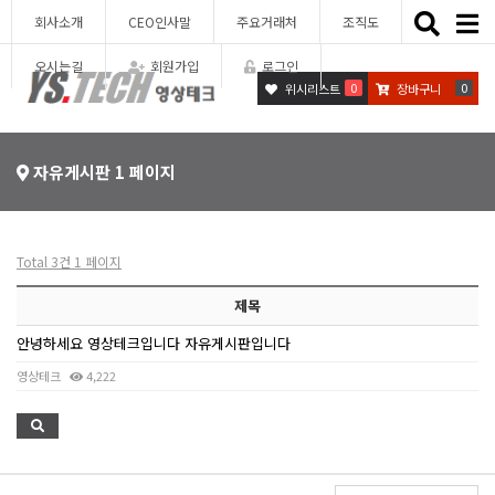
Toggle
회사소개
CEO인사말
주요거래처
조직도
naviga
오시는길
회원가입
로그인
0
0
위시리스트
장바구니
자유게시판 1 페이지
Total 3건
1 페이지
제목
안녕하세요 영상테크입니다 자유게시판입니다
영상테크
4,222