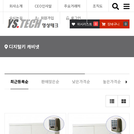
Toggle
회사소개
CEO인사말
주요거래처
조직도
naviga
오시는길
회원가입
로그인
0
0
위시리스트
장바구니
디지털키 캐비넷
최근등록순
판매많은순
낮은가격순
높은가격순